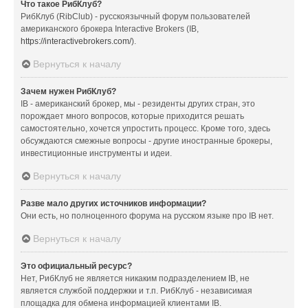
Что такое РибКлуб?
РибКлуб (RibClub) - русскоязычный форум пользователей
американского брокера Interactive Brokers (IB,
https://interactivebrokers.com/
).
Вернуться к началу
Зачем нужен РибКлуб?
IB - американский брокер, мы - резиденты других стран, это
порождает много вопросов, которые приходится решать
самостоятельно, хочется упростить процесс. Кроме того, здесь
обсуждаются смежные вопросы - другие иностранные брокеры,
инвестиционные инструменты и идеи.
Вернуться к началу
Разве мало других источников информации?
Они есть, но полноценного форума на русском языке про IB нет.
Вернуться к началу
Это официальный ресурс?
Нет, РибКлуб не является никаким подразделением IB, не
является службой поддержки и т.п. РибКлуб - независимая
площадка для обмена информацией клиентами IB.