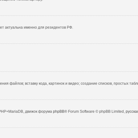
удет актуальна именно для резидентов РФ.
ния файлов; вставку кода, картинок и видео; создание списков, простых табл
+PHP+MariaDB, движок форума
phpBB
® Forum Software © phpBB Limited,
русска