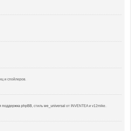
иц и спойлеров.
я поддержка phpBB
, стиль
we_universal
от INVENTEA и v12mike.