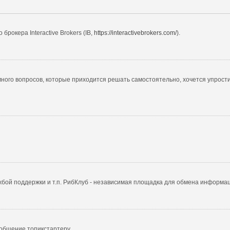
рокера Interactive Brokers (IB,
https://interactivebrokers.com/
).
 много вопросов, которые приходится решать самостоятельно, хочется упрост
жбой поддержки и т.п. РибКлуб - независимая площадка для обмена информац
общение топикстартеру.