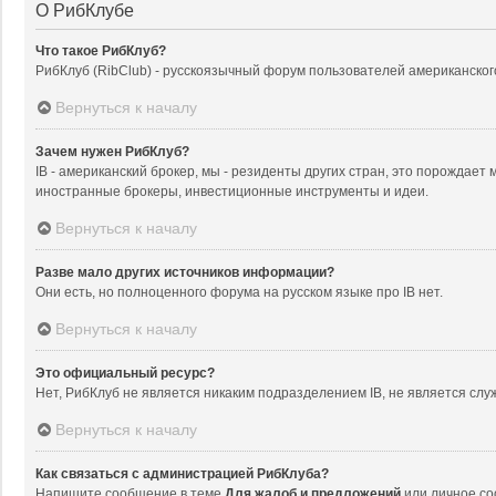
О РибКлубе
Что такое РибКлуб?
РибКлуб (RibClub) - русскоязычный форум пользователей американского б
Вернуться к началу
Зачем нужен РибКлуб?
IB - американский брокер, мы - резиденты других стран, это порождает
иностранные брокеры, инвестиционные инструменты и идеи.
Вернуться к началу
Разве мало других источников информации?
Они есть, но полноценного форума на русском языке про IB нет.
Вернуться к началу
Это официальный ресурс?
Нет, РибКлуб не является никаким подразделением IB, не является слу
Вернуться к началу
Как связаться с администрацией РибКлуба?
Напишите сообщение в теме
Для жалоб и предложений
или личное со