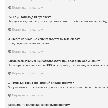
Вернуться к началу
РибКлуб только для русских?
Нет, для всех, кто говорит на русском языке, хотя большая часть тем б
Вернуться к началу
Я ничего не знаю, но хочу разбогатеть, мне сюда?
Вряд ли, но попытка не пытка.
Вернуться к началу
Какую разметку можно использовать при создании сообщений?
Посмотрите
Руководство по BBCode
. Кратко, форум поддерживает вложе
Вернуться к началу
С помощью каких технологий сделан форум?
Форум сделан полностью на open-source технологиях: Debian+Apache
Вернуться к началу
Возникли технические вопросы по форуму