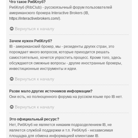
Что такое РибКлуб?
РибКлуб (RibClub) - русскоязычный форум пользователей
американского брокера Interactive Brokers (IB,
https://interactivebrokers.com/
).
Вернуться к началу
Зачем нужен РибКлуб?
IB - американский брокер, мы - резиденты других стран, это
порождает много вопросов, которые приходится решать
самостоятельно, хочется упростить процесс. Кроме того, здесь
обсуждаются смежные вопросы - другие иностранные брокеры,
инвестиционные инструменты и идеи.
Вернуться к началу
Разве мало других источников информации?
Они есть, но полноценного форума на русском языке про IB нет.
Вернуться к началу
Это официальный ресурс?
Нет, РибКлуб не является никаким подразделением IB, не
является службой поддержки и т.п. РибКлуб - независимая
площадка для обмена информацией клиентами IB.