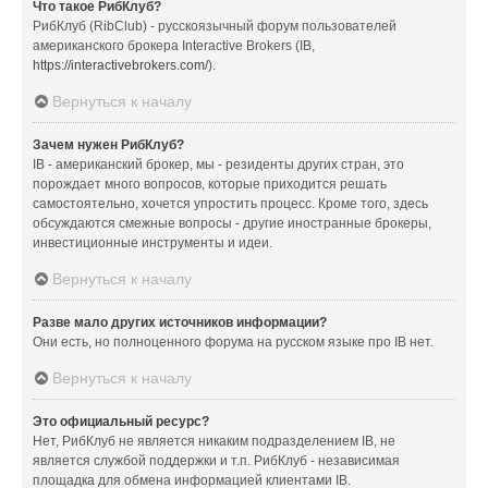
Что такое РибКлуб?
РибКлуб (RibClub) - русскоязычный форум пользователей
американского брокера Interactive Brokers (IB,
https://interactivebrokers.com/
).
Вернуться к началу
Зачем нужен РибКлуб?
IB - американский брокер, мы - резиденты других стран, это
порождает много вопросов, которые приходится решать
самостоятельно, хочется упростить процесс. Кроме того, здесь
обсуждаются смежные вопросы - другие иностранные брокеры,
инвестиционные инструменты и идеи.
Вернуться к началу
Разве мало других источников информации?
Они есть, но полноценного форума на русском языке про IB нет.
Вернуться к началу
Это официальный ресурс?
Нет, РибКлуб не является никаким подразделением IB, не
является службой поддержки и т.п. РибКлуб - независимая
площадка для обмена информацией клиентами IB.