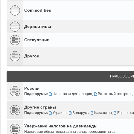
Commodities
Деривативы
Спекуляции
Другое
ПРАВОВОЕ Р
Россия
Подфорумы:
Налоговая декларация
,
Валютный контроль
,
Другие страны
Подфорумы:
Украина
,
Беларусь
,
Казахстан
,
Евросою
Удержание налогов на дивиденды
Налоговые обязательства в странах нерезидентства