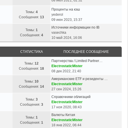
08 июл 2021, 02:52
Проценты на кэш
Темы:
4
yederol
Сообщения:
13
09 июн 2023, 15:37
Источники информации по IB
Темы:
1
vasechka
Сообщения:
4
10 май 2024, 16:06
СТАТИСТИКА
ПОСЛЕДНЕЕ СООБЩЕНИЕ
Партнерства / Limited Partner…
Темы:
12
ElectrostaticMister
Сообщения:
18
08 дек 2022, 21:40
Американские ETF и резиденты …
Темы:
10
ElectrostaticMister
Сообщения:
14
27 сен 2024, 15:26
Справочники облигаций
Темы:
3
ElectrostaticMister
Сообщения:
3
17 ноя 2020, 08:43
Валюты Китая
Темы:
1
ElectrostaticMister
Сообщения:
1
18 янв 2022, 06:44