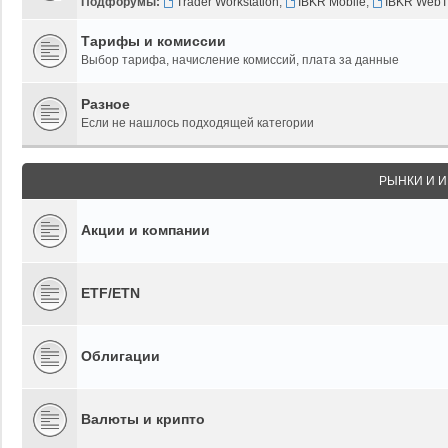
Подфорумы:
Trader Workstation
,
IBKR Mobile
,
IBKR WebT
Тарифы и комиссии
Выбор тарифа, начисление комиссий, плата за данные
Разное
Если не нашлось подходящей категории
РЫНКИ И 
Акции и компании
ETF/ETN
Облигации
Валюты и крипто