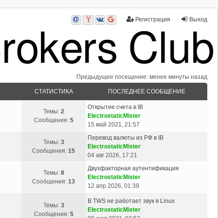
Регистрация
Выход
Предыдущее посещение: менее минуты назад
СТАТИСТИКА
ПОСЛЕДНЕЕ СООБЩЕНИЕ
Открытие счета в IB
Темы:
2
ElectrostaticMister
Сообщения:
5
15 май 2021, 21:57
Перевод валюты из РФ в IB
Темы:
3
ElectrostaticMister
Сообщения:
15
04 авг 2026, 17:21
Двухфакторная аутентификация
Темы:
8
ElectrostaticMister
Сообщения:
13
12 апр 2026, 01:39
В TWS не работает звук в Linux
Темы:
3
ElectrostaticMister
Сообщения:
5