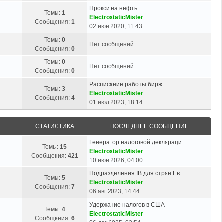
Прокси на нефть
Темы:
1
ElectrostaticMister
Сообщения:
1
02 июн 2020, 11:43
Темы:
0
Нет сообщений
Сообщения:
0
Темы:
0
Нет сообщений
Сообщения:
0
Расписание работы бирж
Темы:
3
ElectrostaticMister
Сообщения:
4
01 июл 2023, 18:14
СТАТИСТИКА
ПОСЛЕДНЕЕ СООБЩЕНИЕ
Генератор налоговой деклараци…
Темы:
15
ElectrostaticMister
Сообщения:
421
10 июн 2026, 04:00
Подразделения IB для стран Ев…
Темы:
5
ElectrostaticMister
Сообщения:
7
06 авг 2023, 14:44
Удержание налогов в США
Темы:
4
ElectrostaticMister
Сообщения:
6