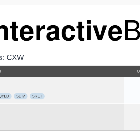
ов: CXW
Ы
О
QYLD
SDIV
SRET