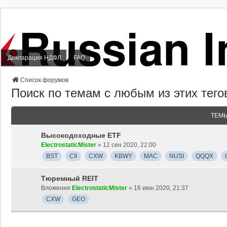
Декларация НДФЛ
FAQ
Список форумов
Поиск по темам с любым из этих тег
ТЕМ
Высокодоходные ETF
ElectrostaticMister
» 12 сен 2020, 22:00
BST
CII
CXW
KBWY
MAC
NUSI
QQQX
Тюремный REIT
Вложения
ElectrostaticMister
» 16 июн 2020, 21:37
CXW
GEO