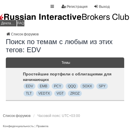
Регистрация
Выход
Декларация НДФЛ
FAQ
Список форумов
Поиск по темам с любым из этих
тегов: EDV
Темы
Простейшие портфели с облигациями для
начинающих
EDV
EMB
PCY
QQQ
SOXX
SPY
TLT
VEDTX
VGT
ZROZ
Список форумов
Часовой пояс:
UTC+03:00
Конфиденциальность
|
Правила