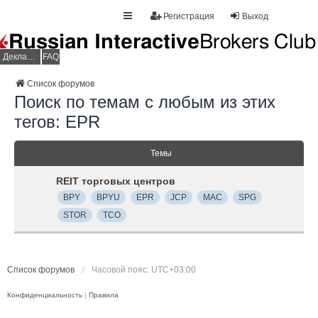
Регистрация
Выход
Декларация НДФЛ
FAQ
Список форумов
Поиск по темам с любым из этих
тегов: EPR
Темы
REIT торговых центров
BPY
BPYU
EPR
JCP
MAC
SPG
STOR
TCO
Список форумов
Часовой пояс:
UTC+03:00
Конфиденциальность
|
Правила