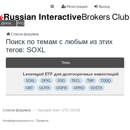
Регистрация
Выход
Декларация НДФЛ
FAQ
Список форумов
Поиск по темам с любым из этих
тегов: SOXL
Темы
Leveraged ETF для долгосрочных инвестиций
SOXL
SPXL
SSO
TECL
TMF
TQQQ
UBT
ULPIX
UOPIX
UPRO
VUSTX
Список форумов
Часовой пояс:
UTC+03:00
Конфиденциальность
|
Правила