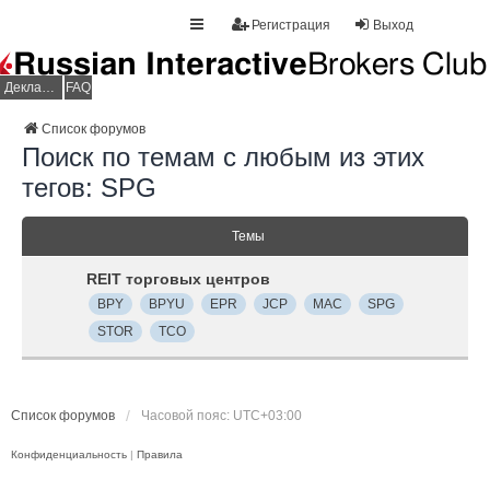
Регистрация
Выход
Декларация НДФЛ
FAQ
Список форумов
Поиск по темам с любым из этих
тегов: SPG
Темы
REIT торговых центров
BPY
BPYU
EPR
JCP
MAC
SPG
STOR
TCO
Список форумов
Часовой пояс:
UTC+03:00
Конфиденциальность
|
Правила