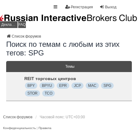
Регистрация
Выход
Декларация НДФЛ
FAQ
Список форумов
Поиск по темам с любым из этих
тегов: SPG
Темы
REIT торговых центров
BPY
BPYU
EPR
JCP
MAC
SPG
STOR
TCO
Список форумов
Часовой пояс:
UTC+03:00
Конфиденциальность
|
Правила