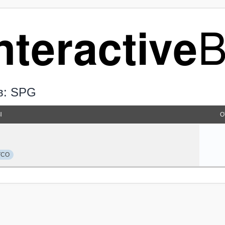
в: SPG
Ы
О
TCO