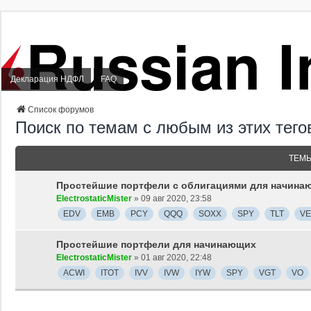
Декларация НДФЛ
FAQ
Список форумов
Поиск по темам с любым из этих тего
ТЕМ
Простейшие портфели с облигациями для начина
ElectrostaticMister
» 09 авг 2020, 23:58
EDV
EMB
PCY
QQQ
SOXX
SPY
TLT
VE
Простейшие портфели для начинающих
ElectrostaticMister
» 01 авг 2020, 22:48
ACWI
ITOT
IVV
IVW
IYW
SPY
VGT
VO