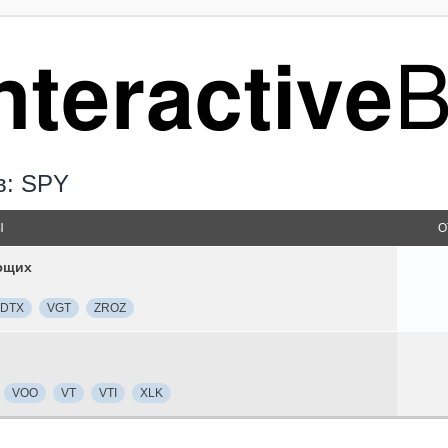
в: SPY
Ы
О
ющих
DTX
VGT
ZROZ
VOO
VT
VTI
XLK