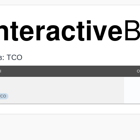
в: TCO
Ы
О
TCO