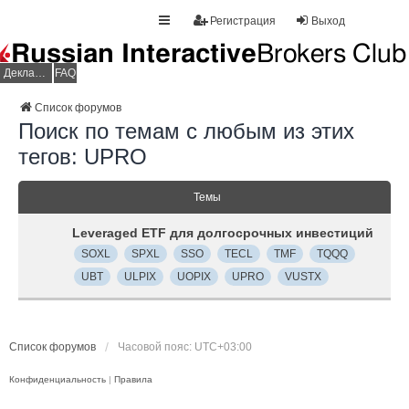
Регистрация
Выход
Декларация НДФЛ
FAQ
Список форумов
Поиск по темам с любым из этих
тегов: UPRO
Темы
Leveraged ETF для долгосрочных инвестиций
SOXL
SPXL
SSO
TECL
TMF
TQQQ
UBT
ULPIX
UOPIX
UPRO
VUSTX
Список форумов
Часовой пояс:
UTC+03:00
Конфиденциальность
|
Правила