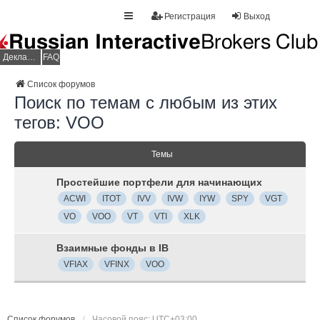
Регистрация
Выход
Декларация НДФЛ
FAQ
Список форумов
Поиск по темам с любым из этих
тегов: VOO
Темы
Простейшие портфели для начинающих
ACWI
ITOT
IVV
IVW
IYW
SPY
VGT
VO
VOO
VT
VTI
XLK
Взаимные фонды в IB
VFIAX
VFINX
VOO
Список форумов
Часовой пояс:
UTC+03:00