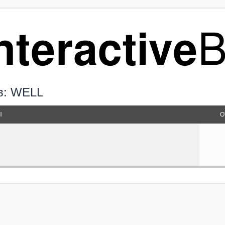
ов: WELL
Ы
О