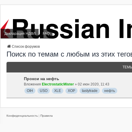
Декларация НДФЛ
FAQ
Список форумов
Поиск по темам с любым из этих тего
ТЕМ
Прокси на нефть
Вложения
ElectrostaticMister
» 02 июн 2020, 11:43
OIH
USO
XLE
XOP
tastytrade
нефть
Конфиденциальность
|
Правила