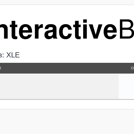
в: XLE
Ы
О