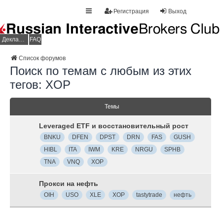
Регистрация
Выход
Декларация НДФЛ
FAQ
Список форумов
Поиск по темам с любым из этих
тегов: XOP
Темы
Leveraged ETF и восстановительный рост
BNKU
DFEN
DPST
DRN
FAS
GUSH
HIBL
ITA
IWM
KRE
NRGU
SPHB
TNA
VNQ
XOP
Прокси на нефть
OIH
USO
XLE
XOP
tastytrade
нефть