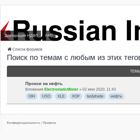
Декларация НДФЛ
FAQ
Список форумов
Поиск по темам с любым из этих тегов:
ТЕМ
Прокси на нефть
Вложения
ElectrostaticMister
» 02 июн 2020, 11:43
OIH
USO
XLE
XOP
tastytrade
нефть
Конфиденциальность
|
Правила