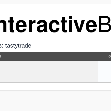
 tastytrade
Ы
О