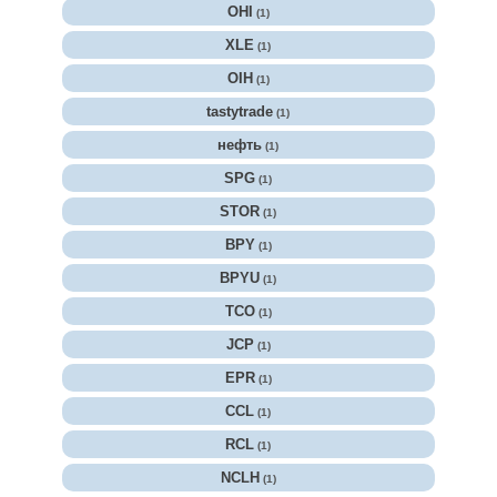
OHI
(1)
XLE
(1)
OIH
(1)
tastytrade
(1)
нефть
(1)
SPG
(1)
STOR
(1)
BPY
(1)
BPYU
(1)
TCO
(1)
JCP
(1)
EPR
(1)
CCL
(1)
RCL
(1)
NCLH
(1)