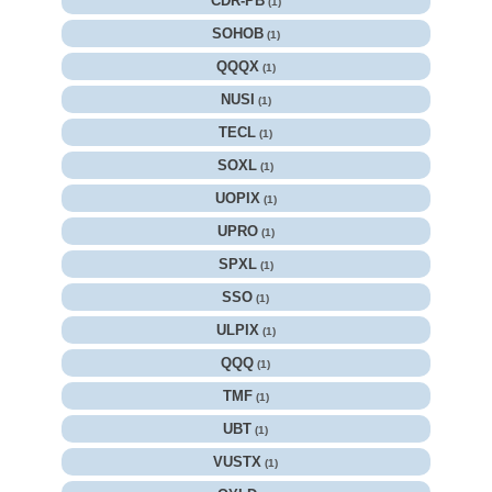
CDR-PB
(1)
SOHOB
(1)
QQQX
(1)
NUSI
(1)
TECL
(1)
SOXL
(1)
UOPIX
(1)
UPRO
(1)
SPXL
(1)
SSO
(1)
ULPIX
(1)
QQQ
(1)
TMF
(1)
UBT
(1)
VUSTX
(1)