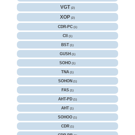
VGT
(2)
XOP
(2)
CDR-PC
(1)
CII
(1)
BST
(1)
GUSH
(1)
SOHO
(1)
TNA
(1)
SOHON
(1)
FAS
(1)
AHT-PD
(1)
AHT
(1)
SOHOO
(1)
CDR
(1)