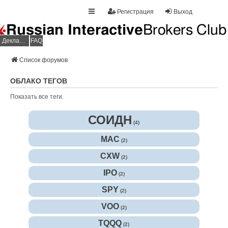
Регистрация
Выход
Декларация НДФЛ
FAQ
Список форумов
ОБЛАКО ТЕГОВ
Показать все теги.
СОИДН
(4)
MAC
(2)
CXW
(2)
IPO
(2)
SPY
(2)
VOO
(2)
TQQQ
(2)