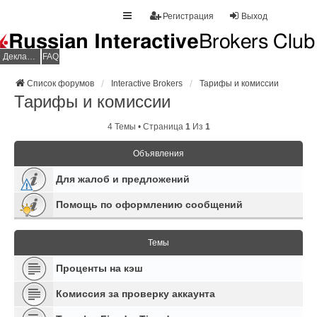
Регистрация
Выход
Декларация НДФЛ
FAQ
Список форумов
Interactive Brokers
Тарифы и комиссии
Тарифы и комиссии
4 Темы • Страница
1
Из
1
Объявления
Для жалоб и предложений
Помощь по оформлению сообщений
Темы
Проценты на кэш
Комиссия за проверку аккаунта