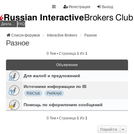
Регистрация
Выход
Декларация НДФЛ
FAQ
Список форумов
Interactive Brokers
Разное
Разное
0 Тем • Страница
1
Из
1
Объявления
Для жалоб и предложений
Источники информации по IB
RibClub
РибКлуб
Помощь по оформлению сообщений
0 Тем • Страница
1
Из
1
Перейти