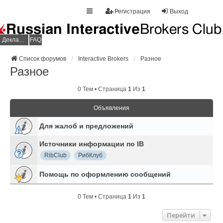
Регистрация
Выход
Декларация НДФЛ
FAQ
Список форумов
Interactive Brokers
Разное
Разное
0 Тем • Страница
1
Из
1
Объявления
Для жалоб и предложений
Источники информации по IB
RibClub
РибКлуб
Помощь по оформлению сообщений
0 Тем • Страница
1
Из
1
Перейти