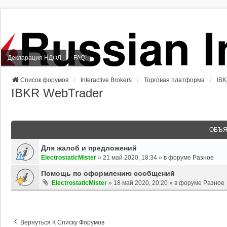
Декларация НДФЛ
FAQ
Список форумов
Interactive Brokers
Торговая платформа
IBK
IBKR WebTrader
ОБЪЯ
Для жалоб и предложений
ElectrostaticMister
»
21 май 2020, 18:34
» в форуме
Разное
Помощь по оформлению сообщений
ElectrostaticMister
»
18 май 2020, 20:20
» в форуме
Разное
Вернуться К Списку Форумов