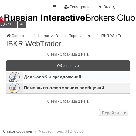
Регистрация
Выход
Декларация НДФЛ
FAQ
Список форумов
Interactive Brokers
Торговая платформа
IBKR WebTrader
IBKR WebTrader
0 Тем • Страница
1
Из
1
Объявления
Для жалоб и предложений
Помощь по оформлению сообщений
0 Тем • Страница
1
Из
1
Перейти
Список форумов
Часовой пояс:
UTC+03:00