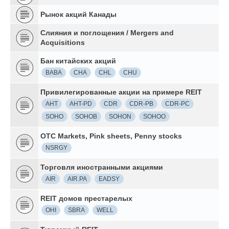
Рынок акций Канады
Слияния и поглощения / Mergers and
Acquisitions
Бан китайских акций
BABA
CHA
CHL
CHU
Привилегированные акции на примере REIT
AHT
AHT-PD
CDR
CDR-PB
CDR-PC
SOHO
SOHOB
SOHON
SOHOO
OTC Markets, Pink sheets, Penny stocks
NSRGY
Торговля иностранными акциями
AIR
AIR.PA
EADSY
REIT домов престарелых
OHI
SBRA
WELL