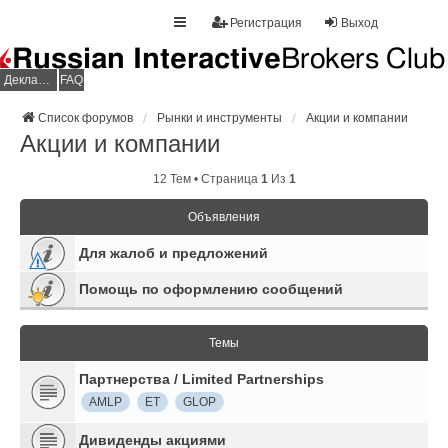
Регистрация
Выход
Декларация НДФЛ
FAQ
Список форумов
Рынки и инструменты
Акции и компании
Акции и компании
12 Тем • Страница
1
Из
1
Объявления
Для жалоб и предложений
Помощь по оформлению сообщений
Темы
Партнерства / Limited Partnerships
AMLP
ET
GLOP
Дивиденды акциями