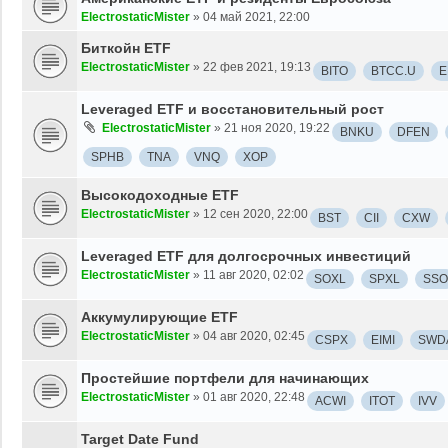
ElectrostaticMister
»
04 май 2021, 22:00
Биткойн ETF
ElectrostaticMister
»
22 фев 2021, 19:13
BITO
BTCC.U
E
Leveraged ETF и восстановительный рост
ElectrostaticMister
»
21 ноя 2020, 19:22
BNKU
DFEN
SPHB
TNA
VNQ
XOP
Высокодоходные ETF
ElectrostaticMister
»
12 сен 2020, 22:00
BST
CII
CXW
Leveraged ETF для долгосрочных инвестиций
ElectrostaticMister
»
11 авг 2020, 02:02
SOXL
SPXL
SSO
Аккумулирующие ETF
ElectrostaticMister
»
04 авг 2020, 02:45
CSPX
EIMI
SWD
Простейшие портфели для начинающих
ElectrostaticMister
»
01 авг 2020, 22:48
ACWI
ITOT
IVV
Target Date Fund