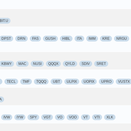
BIT.U
DPST
DRN
FAS
GUSH
HIBL
ITA
IWM
KRE
NRGU
KBWY
MAC
NUSI
QQQX
QYLD
SDIV
SRET
TECL
TMF
TQQQ
UBT
ULPIX
UOPIX
UPRO
VUSTX
A
IVW
IYW
SPY
VGT
VO
VOO
VT
VTI
XLK