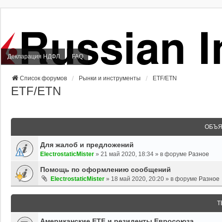
Декларация НДФЛ
FAQ
Список форумов
Рынки и инструменты
ETF/ETN
ETF/ETN
ОБЪЯ
Для жалоб и предложений
ElectrostaticMister
»
21 май 2020, 18:34
» в форуме
Разное
Помощь по оформлению сообщений
ElectrostaticMister
»
18 май 2020, 20:20
» в форуме
Разное
Т
Американские ETF и резиденты Евросоюза