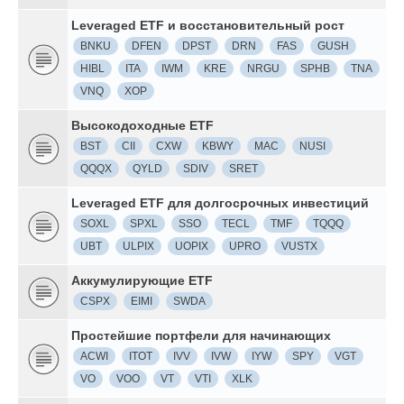
Leveraged ETF и восстановительный рост
BNKU
DFEN
DPST
DRN
FAS
GUSH
HIBL
ITA
IWM
KRE
NRGU
SPHB
TNA
VNQ
XOP
Высокодоходные ETF
BST
CII
CXW
KBWY
MAC
NUSI
QQQX
QYLD
SDIV
SRET
Leveraged ETF для долгосрочных инвестиций
SOXL
SPXL
SSO
TECL
TMF
TQQQ
UBT
ULPIX
UOPIX
UPRO
VUSTX
Аккумулирующие ETF
CSPX
EIMI
SWDA
Простейшие портфели для начинающих
ACWI
ITOT
IVV
IVW
IYW
SPY
VGT
VO
VOO
VT
VTI
XLK