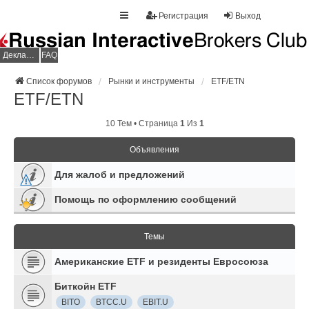
Регистрация
Выход
Декларация НДФЛ
FAQ
Список форумов
Рынки и инструменты
ETF/ETN
ETF/ETN
10 Тем • Страница
1
Из
1
Объявления
Для жалоб и предложений
Помощь по оформлению сообщений
Темы
Американские ETF и резиденты Евросоюза
Биткойн ETF
BITO
BTCC.U
EBIT.U