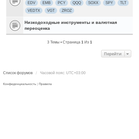
EDV
EMB
PCY
QQQ
SOXX
SPY
TLT
VEDTX
VGT
ZROZ
Низкодоходные инструменты и валютная
переоценка
3 Темы • Страница
1
Из
1
Перейти
Список форумов
Часовой пояс:
UTC+03:00
Конфиденциальность
|
Правила