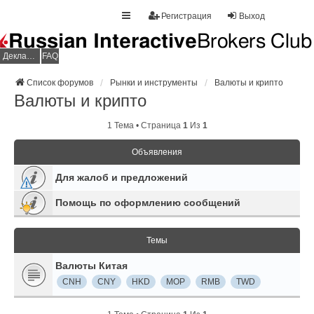
Регистрация
Выход
Декларация НДФЛ
FAQ
Список форумов
Рынки и инструменты
Валюты и крипто
Валюты и крипто
1 Тема • Страница
1
Из
1
Объявления
Для жалоб и предложений
Помощь по оформлению сообщений
Темы
Валюты Китая
CNH
CNY
HKD
MOP
RMB
TWD