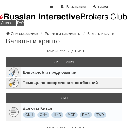
Регистрация
Выход
Декларация НДФЛ
FAQ
Список форумов
Рынки и инструменты
Валюты и крипто
Валюты и крипто
1 Тема • Страница
1
Из
1
Объявления
Для жалоб и предложений
Помощь по оформлению сообщений
Темы
Валюты Китая
CNH
CNY
HKD
MOP
RMB
TWD