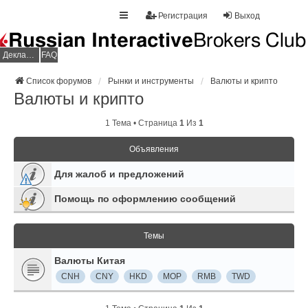
Регистрация
Выход
Декларация НДФЛ
FAQ
Список форумов
Рынки и инструменты
Валюты и крипто
Валюты и крипто
1 Тема • Страница
1
Из
1
Объявления
Для жалоб и предложений
Помощь по оформлению сообщений
Темы
Валюты Китая
CNH
CNY
HKD
MOP
RMB
TWD