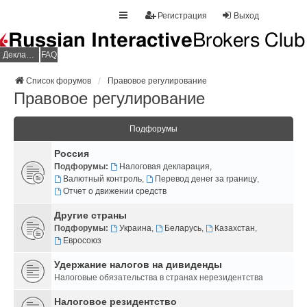
Регистрация
Выход
Декларация НДФЛ
FAQ
Список форумов
Правовое регулирование
Правовое регулирование
Подфорумы
Россия
Подфорумы:
Налоговая декларация
,
Валютный контроль
,
Перевод денег за границу
,
Отчет о движении средств
Другие страны
Подфорумы:
Украина
,
Беларусь
,
Казахстан
,
Евросоюз
Удержание налогов на дивиденды
Налоговые обязательства в странах нерезидентства
Налоговое резидентство