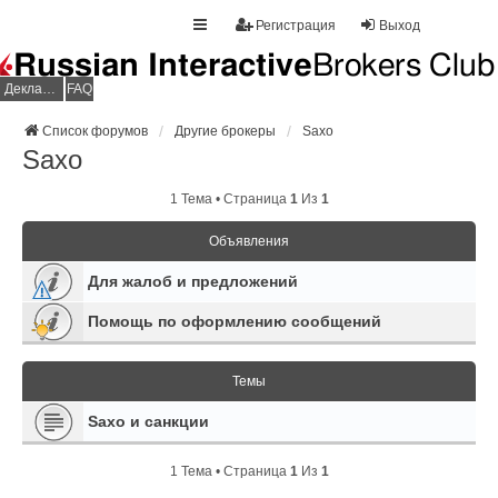
Регистрация
Выход
Декларация НДФЛ
FAQ
Список форумов
Другие брокеры
Saxo
Saxo
1 Тема • Страница
1
Из
1
Объявления
Для жалоб и предложений
Помощь по оформлению сообщений
Темы
Saxo и санкции
1 Тема • Страница
1
Из
1