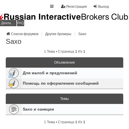
Регистрация
Выход
Декларация НДФЛ
FAQ
Список форумов
Другие брокеры
Saxo
Saxo
1 Тема • Страница
1
Из
1
Объявления
Для жалоб и предложений
Помощь по оформлению сообщений
Темы
Saxo и санкции
1 Тема • Страница
1
Из
1