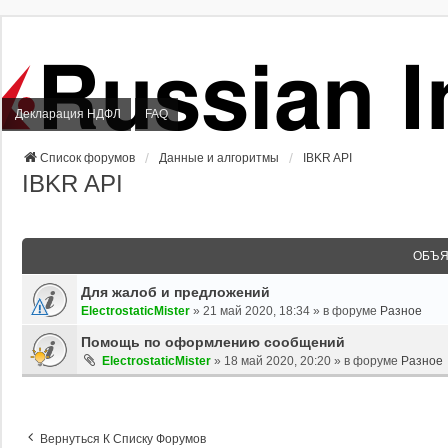
Декларация НДФЛ
FAQ
Список форумов
Данные и алгоритмы
IBKR API
IBKR API
ОБЪЯ
Для жалоб и предложений
ElectrostaticMister
»
21 май 2020, 18:34
» в форуме
Разное
Помощь по оформлению сообщений
ElectrostaticMister
»
18 май 2020, 20:20
» в форуме
Разное
Вернуться К Списку Форумов