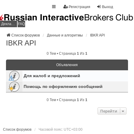
Регистрация
Выход
Декларация НДФЛ
FAQ
Список форумов
Данные и алгоритмы
IBKR API
IBKR API
0 Тем • Страница
1
Из
1
Объявления
Для жалоб и предложений
Помощь по оформлению сообщений
0 Тем • Страница
1
Из
1
Перейти
Список форумов
Часовой пояс:
UTC+03:00