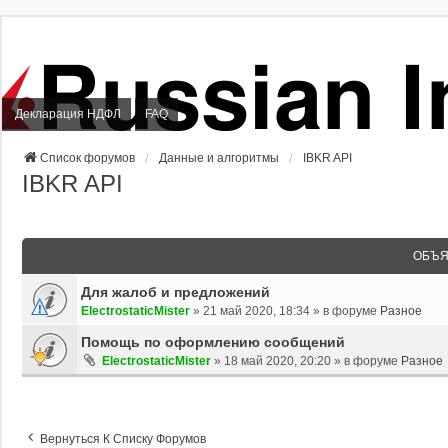
Декларация НДФЛ
FAQ
Список форумов
Данные и алгоритмы
IBKR API
IBKR API
ОБЪЯ
Для жалоб и предложений
ElectrostaticMister
»
21 май 2020, 18:34
» в форуме
Разное
Помощь по оформлению сообщений
ElectrostaticMister
»
18 май 2020, 20:20
» в форуме
Разное
Вернуться К Списку Форумов