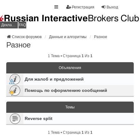
Регистрация
Выход
Декларация НДФЛ
FAQ
Список форумов
Данные и алгоритмы
Разное
Разное
1 Тема • Страница
1
Из
1
Объявления
Для жалоб и предложений
Помощь по оформлению сообщений
Темы
Reverse split
1 Тема • Страница
1
Из
1