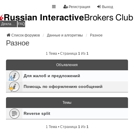
Регистрация
Выход
Декларация НДФЛ
FAQ
Список форумов
Данные и алгоритмы
Разное
Разное
1 Тема • Страница
1
Из
1
Объявления
Для жалоб и предложений
Помощь по оформлению сообщений
Темы
Reverse split
1 Тема • Страница
1
Из
1