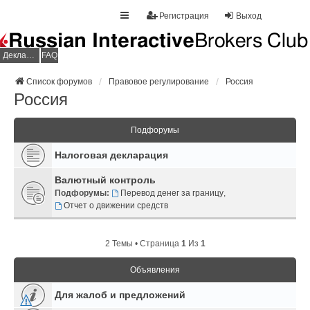
Регистрация
Выход
Декларация НДФЛ
FAQ
Список форумов
Правовое регулирование
Россия
Россия
Подфорумы
Налоговая декларация
Валютный контроль
Подфорумы:
Перевод денег за границу
,
Отчет о движении средств
2 Темы • Страница
1
Из
1
Объявления
Для жалоб и предложений