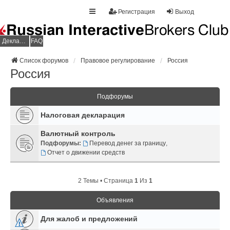
Регистрация
Выход
Декларация НДФЛ
FAQ
Список форумов
Правовое регулирование
Россия
Россия
Подфорумы
Налоговая декларация
Валютный контроль
Подфорумы:
Перевод денег за границу
,
Отчет о движении средств
2 Темы • Страница
1
Из
1
Объявления
Для жалоб и предложений