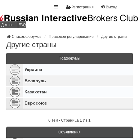
Регистрация
Выход
Декларация НДФЛ
FAQ
Список форумов
Правовое регулирование
Другие страны
Другие страны
Подфорумы
Украина
Беларусь
Казахстан
Евросоюз
0 Тем • Страница
1
Из
1
Объявления