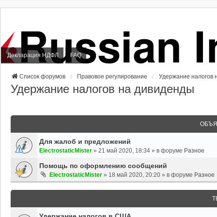
Декларация НДФЛ
FAQ
Список форумов
Правовое регулирование
Удержание налогов 
Удержание налогов на дивиденды
ОБЪЯ
Для жалоб и предложений
ElectrostaticMister
»
21 май 2020, 18:34
» в форуме
Разное
Помощь по оформлению сообщений
ElectrostaticMister
»
18 май 2020, 20:20
» в форуме
Разное
Т
Удержание налогов в США