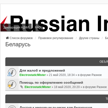
Декларация НДФЛ
FAQ
Список форумов
Правовое регулирование
Другие страны
Б
Беларусь
ОБЪЯ
Для жалоб и предложений
ElectrostaticMister
»
21 май 2020, 18:34
» в форуме
Разное
Помощь по оформлению сообщений
ElectrostaticMister
»
18 май 2020, 20:20
» в форуме
Разное
Т
Доступ к мировым рынкам для беларусов