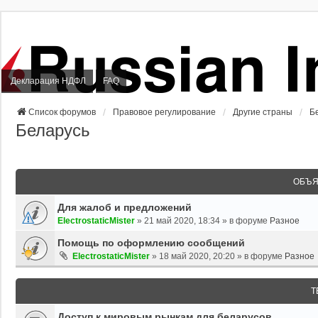
Декларация НДФЛ
FAQ
Список форумов
Правовое регулирование
Другие страны
Б
Беларусь
ОБЪЯ
Для жалоб и предложений
ElectrostaticMister
»
21 май 2020, 18:34
» в форуме
Разное
Помощь по оформлению сообщений
ElectrostaticMister
»
18 май 2020, 20:20
» в форуме
Разное
Т
Доступ к мировым рынкам для беларусов