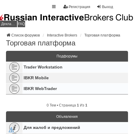
Регистрация
Выход
Декларация НДФЛ
FAQ
Список форумов
Interactive Brokers
Торговая платформа
Торговая платформа
Подфорумы
Trader Workstation
IBKR Mobile
IBKR WebTrader
0 Тем • Страница
1
Из
1
Объявления
Для жалоб и предложений