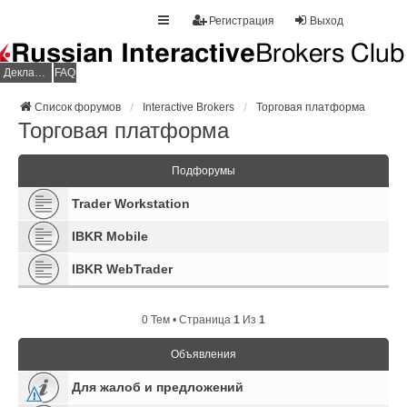
Регистрация
Выход
Декларация НДФЛ
FAQ
Список форумов
Interactive Brokers
Торговая платформа
Торговая платформа
Подфорумы
Trader Workstation
IBKR Mobile
IBKR WebTrader
0 Тем • Страница
1
Из
1
Объявления
Для жалоб и предложений