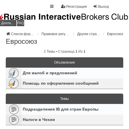
Регистрация
Выход
Декларация НДФЛ
FAQ
Список форумов
Правовое регулирование
Другие страны
Евросоюз
Евросоюз
2 Темы • Страница
1
Из
1
Объявления
Для жалоб и предложений
Помощь по оформлению сообщений
Темы
Подразделения IB для стран Европы
Налоги в Чехии